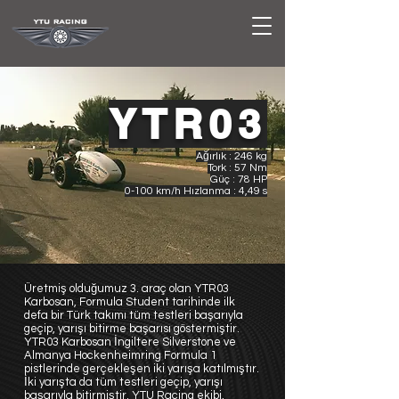
YTR03
Ağırlık : 246 kg
Tork : 57 Nm
Güç : 78 HP
0-100 km/h Hızlanma : 4,49 s
Üretmiş olduğumuz 3. araç olan YTR03
Karbosan, Formula Student tarihinde ilk
defa bir Türk takımı tüm testleri başarıyla
geçip, yarışı bitirme başarısı göstermiştir.
YTR03 Karbosan İngiltere Silverstone ve
Almanya Hockenheimring Formula 1
pistlerinde gerçekleşen iki yarışa katılmıştır.
İki yarışta da tüm testleri geçip, yarışı
başarıyla bitirmiştir. YTU Racing ekibi,