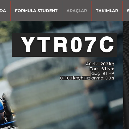
ZDA
FORMULA STUDENT
ARAÇLAR
TAKIMLAR
YTR07C
Ağırlık : 203 kg
Tork : 61 Nm
Güç : 91 HP
0-100 km/h Hızlanma: 3.9 s