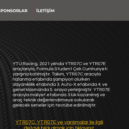
SPONSORLAR
İLETİŞİM
YTU Racing, 2021 yılında YTR07C ve YTR07E
araçlarıyla, Formula Student Çek Cumhuriyeti
yarışına katılmıştır. Takım, YTR07C aracıyla
hızlanma etabında şampiyon olurken
dayanıklılık etabında 3. Auto-X etabında 4. ve
genel klasmanda 5. sıraya yerleşmiştir. YTR07E
aracıyla maliyet etabında 3.lük kazanılmış ve
araç teknik değerlendirmeye sokularak
gelecek seneler için tecrübe edinilmiştir.
YTR07C, YTR07E ve yarışmalar ile ilgili
detaylı
bilgi almak için tıklayınız.