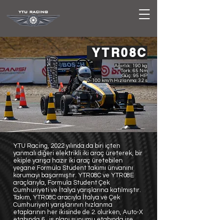
YTR08C
Ağırlık : 190 kg
Tork : 65 Nm
Güç : 95 HP
0-100 km/h Hızlanma: 3.2 s
YTU Racing, 2022 yılında da biri içten
yanmalı diğeri elektrikli iki araç üreterek, bir
ekiple yarışa hazır iki araç üretebilen
yegane Formula Student takımı ünvanını
korumayı başarmıştır. YTR08C ve YTR08E
araçlarıyla, Formula Student Çek
Cumhuriyeti ve İtalya yarışlarına katılmıştır.
Takım, YTR08C aracıyla İtalya ve Çek
Cumhuriyeti yarışlarının hızlanma
etaplarının her ikisinde de 2. olurken, Auto-X
etabında 6., iş planı sunumu etabında ise