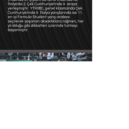
İtalya'da 2. Çek Cumhuriyetinde 4. sıraya
yerleşmiştir. YTR08C, genel klasmanda Çek
Cumhuriyetinde 9. İtalya yarışlarında ise 11.
en iyi Formula Student yarış arabası
seçilerek yaşanan aksaklıklara rağmen, her
yıl olduğu gibi dikkatleri üzerinde tutmayı
başarmıştır.
©
2011 - 2025
YTU Racing
| Tüm Hakları Saklıdır.