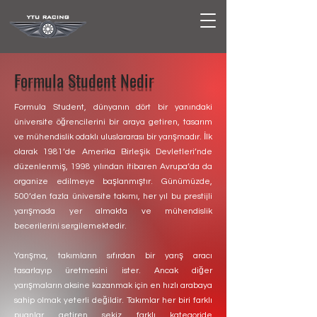
Formula Student Nedir
Formula Student, dünyanın dört bir yanındaki
üniversite öğrencilerini bir araya getiren, tasarım
ve mühendislik odaklı uluslararası bir yarışmadır. İlk
olarak 1981’de Amerika Birleşik Devletleri’nde
düzenlenmiş, 1998 yılından itibaren Avrupa’da da
organize edilmeye başlanmıştır. Günümüzde,
500’den fazla üniversite takımı, her yıl bu prestijli
yarışmada yer almakta ve mühendislik
becerilerini sergilemektedir.
Yarışma, takımların sıfırdan bir yarış aracı
tasarlayıp üretmesini ister. Ancak diğer
yarışmaların aksine kazanmak için en hızlı arabaya
sahip olmak yeterli değildir. Takımlar her biri farklı
puanlar getiren sekiz farklı kategoride