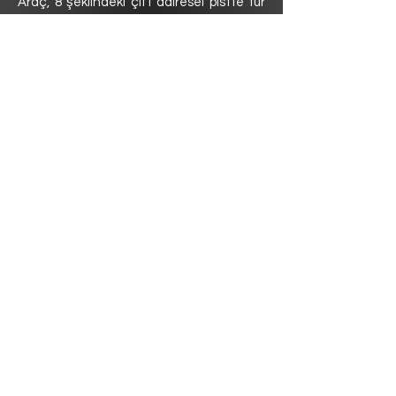
Araç, 8 şeklindeki çift dairesel pistte tur
atarak viraj performansını ortaya koyar.
Bu etap, lastik tutuşu, süspansiyon
dengesi ve şasi ayarlarının
değerlendirilmesini sağlar.
Endurance- 250 Puan
22 kilometrelik pistte aracın uzun süreli
dayanıklılığını ve güvenilirliğini test eden
en zorlu etaptır. Araç performansı, enerji
yönetimi, sürüş kararlılığı ve sistem
bütünlüğü bu etapta kapsamlı şekilde
değerlendirilir.
Efficiency- 75 Puan