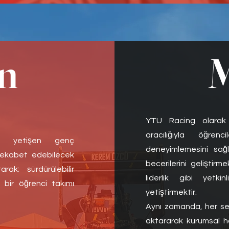
n
M
YTU Racing olarak 
aracılığıyla öğrenc
nda yetişen genç
deneyimlemesini sağ
 rekabet edebilecek
becerilerini gelişti
ak; sürdürülebilir
liderlik gibi yetkin
i bir öğrenci takımı
yetiştirmektir.
Aynı zamanda, her sez
aktararak kurumsal haf