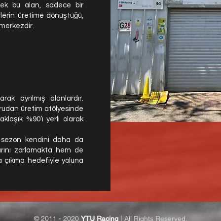
ecek bu alan, sadece bir
rlerin üretime dönüştüğü,
 merkezdir.
rak ayrılmış alanlardır.
ğrudan üretim atölyesinde
yaklaşık %90’ı yerli olarak
 sezon kendini daha da
larını zorlamakta hem de
a çıkma hedefiyle yoluna
© 2011 - 2020
YTU Racing
| All Rights Reserved.