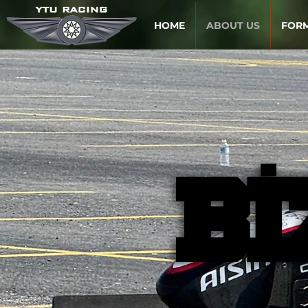
HOME
ABOUT US
FOR
Bİ
Bİ