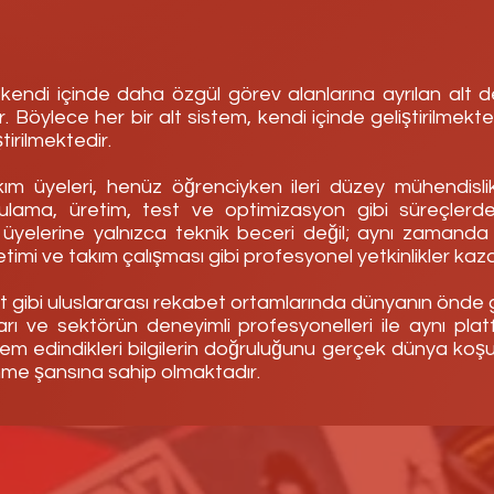
endi içinde daha özgül görev alanlarına ayrılan alt de
 Böylece her bir alt sistem, kendi içinde geliştirilmekte
eştirilmektedir.
I'm a paragraph. Click here to add your
own text and edit me. It's easy.
m üyeleri, henüz öğrenciyken ileri düzey mühendislik
ulama, üretim, test ve optimizasyon gibi süreçler
 üyelerine yalnızca teknik beceri değil; aynı zamand
timi ve takım çalışması gibi profesyonel yetkinlikler kaz
 gibi uluslararası rekabet ortamlarında dünyanın önde 
ı ve sektörün deneyimli profesyonelleri ile aynı pla
hem edindikleri bilgilerin doğruluğunu gerçek dünya koş
nme şansına sahip olmaktadır.