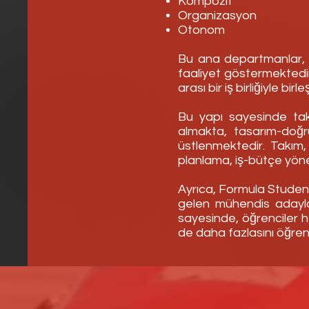
Kompozit
Organizasyon
Otonom
Bu ana departmanlar, k
faaliyet göstermektedir.
arası bir iş birliğiyle birl
Bu yapı sayesinde takı
almakta, tasarım-doğr
üstlenmektedir. Takım,
planlama, iş-bütçe yöne
Ayrıca, Formula Student
gelen mühendis adaylar
sayesinde, öğrenciler 
de daha fazlasını öğre